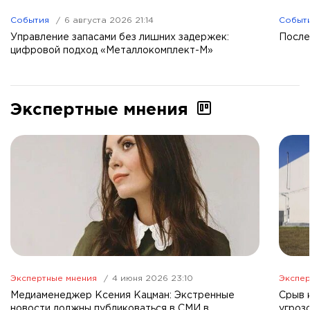
События
6 августа 2026 21:14
Событ
Управление запасами без лишних задержек:
После
цифровой подход «Металлокомплект-М»
Экспертные мнения
Экспертные мнения
4 июня 2026 23:10
Экспер
Медиаменеджер Ксения Кацман: Экстренные
Срыв 
новости должны публиковаться в СМИ в
угроз