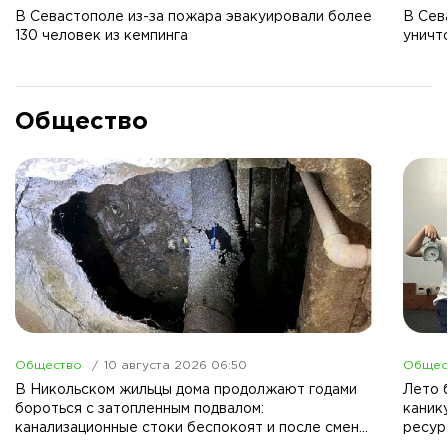
В Севастополе из-за пожара эвакуировали более
В Сев
130 человек из кемпинга
уничт
Общество
Общество
10 августа 2026 06:50
Общес
В Никольском жильцы дома продолжают годами
Лето 
бороться с затопленным подвалом:
каник
канализационные стоки беспокоят и после смены
ресур
руководства ЖКХ.