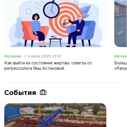
Интервью
4 июня 2026 23:10
Интер
Как выйти из состояния жертвы: советы от
Больш
регрессолога Яны Астаховой
«Рапу
События