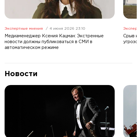
Экспертные мнения
4 июня 2026 23:10
Экспер
Медиаменеджер Ксения Кацман: Экстренные
Срыв 
новости должны публиковаться в СМИ в
угроз
автоматическом режиме
Новости