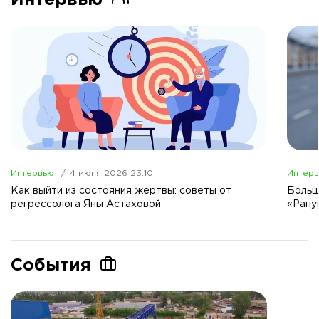
Интервью
4 июня 2026 23:10
Интер
Как выйти из состояния жертвы: советы от
Больш
регрессолога Яны Астаховой
«Рапу
События