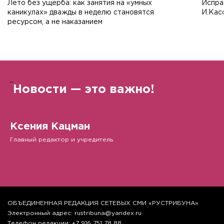
Лето без ущерба: как занятия на «умных
Испра
каникулах» дважды в неделю становятся
И.Кас
ресурсом, а не наказанием
”
Новости — это важно!
Ксения Кацман
Главный редактор и учредитель
ОБЪЕДИНЕННАЯ РЕДАКЦИЯ СЕТЕВЫХ СМИ «РУСТРИБУНА»
Электронный адрес: rustribuna@yandex.ru
Телефон редакции: +7 916 751 78 88