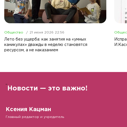
Общество
21 июня 2026 22:56
Общес
Лето без ущерба: как занятия на «умных
Испра
каникулах» дважды в неделю становятся
И.Кас
ресурсом, а не наказанием
”
Новости — это важно!
Ксения Кацман
Главный редактор и учредитель