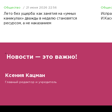
Общество
21 июня 2026 22:56
Общес
Лето без ущерба: как занятия на «умных
Испра
каникулах» дважды в неделю становятся
И.Кас
ресурсом, а не наказанием
”
Новости — это важно!
Ксения Кацман
Главный редактор и учредитель