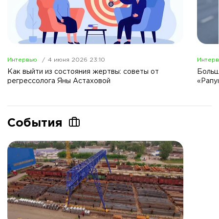
Интервью
4 июня 2026 23:10
Интер
Как выйти из состояния жертвы: советы от
Больш
регрессолога Яны Астаховой
«Рапу
События