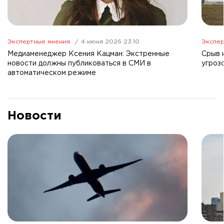
Экспертные мнения
4 июня 2026 23:10
Экспер
Медиаменеджер Ксения Кацман: Экстренные
Срыв 
новости должны публиковаться в СМИ в
угроз
автоматическом режиме
Новости