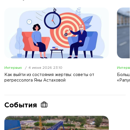
Интервью
4 июня 2026 23:10
Интер
Как выйти из состояния жертвы: советы от
Больш
регрессолога Яны Астаховой
«Рапу
События