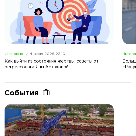
Интервью
4 июня 2026 23:10
Интер
Как выйти из состояния жертвы: советы от
Больш
регрессолога Яны Астаховой
«Рапу
События